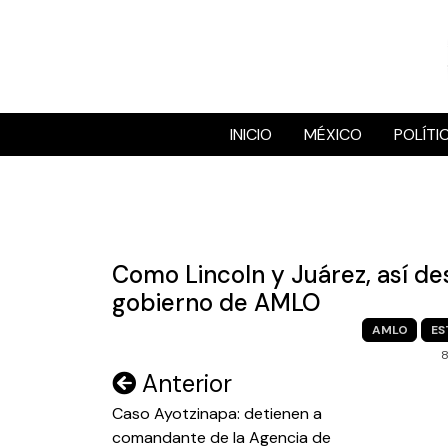
Skip
to
content
INICIO
MÉXICO
POLÍTI
Como Lincoln y Juárez, así de
gobierno de AMLO
AMLO
ES
Navegación
Anterior
de
Caso Ayotzinapa: detienen a
comandante de la Agencia de