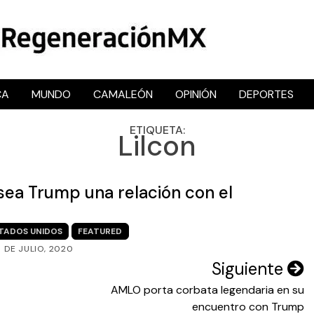
CA
MUNDO
CAMALEÓN
OPINIÓN
DEPORTES
RegeneraciónMX
Sitio de noticias libre e independiente
ETIQUETA:
Lilcon
sea Trump una relación con el
TADOS UNIDOS
FEATURED
8 DE JULIO, 2020
Siguiente
AMLO porta corbata legendaria en su
encuentro con Trump