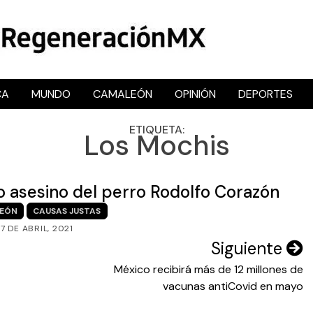
CA
MUNDO
CAMALEÓN
OPINIÓN
DEPORTES
RegeneraciónMX
Sitio de noticias libre e independiente
ETIQUETA:
Los Mochis
o asesino del perro Rodolfo Corazón
EÓN
CAUSAS JUSTAS
7 DE ABRIL, 2021
Siguiente
México recibirá más de 12 millones de
vacunas antiCovid en mayo