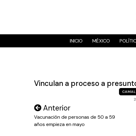
Skip
to
content
INICIO
MÉXICO
POLÍTI
Vinculan a proceso a presunt
CAMAL
2
Navegación
Anterior
de
Vacunación de personas de 50 a 59
años empieza en mayo
entradas