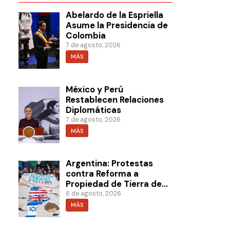
Abelardo de la Espriella
Asume la Presidencia de
Colombia
7 de agosto, 2026
MÁS
México y Perú
Restablecen Relaciones
Diplomáticas
7 de agosto, 2026
MÁS
Argentina: Protestas
contra Reforma a
Propiedad de Tierra de
Milei
6 de agosto, 2026
MÁS