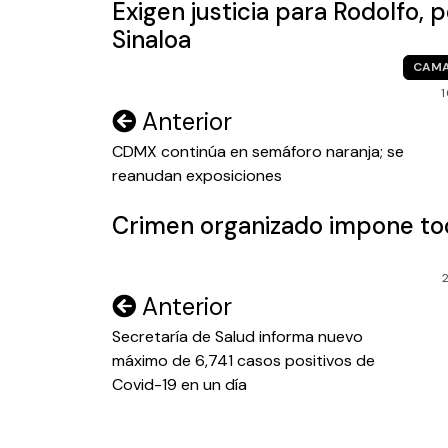
Exigen justicia para Rodolfo,
Sinaloa
CAM
Navegación
Anterior
de
CDMX continúa en semáforo naranja; se
reanudan exposiciones
entradas
Crimen organizado impone to
Navegación
Anterior
de
Secretaría de Salud informa nuevo
máximo de 6,741 casos positivos de
entradas
Covid-19 en un día