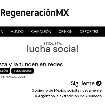
CA
MUNDO
CAMALEÓN
OPINIÓN
DEPORTES
RegeneraciónMX
Sitio de noticias libre e independiente
ETIQUETA:
lucha social
sta y la tunden en redes
LEÓN
TENDENCIAS
 DE MARZO, 2021
Siguiente
Gobierno de México solicita nuevamente
a Argentina la extradición de Ahumada