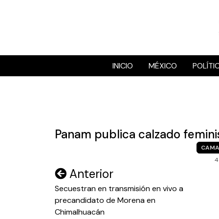
Skip
to
content
INICIO
MÉXICO
POLÍTI
Panam publica calzado femini
CAMA
4
Navegación
Anterior
de
Secuestran en transmisión en vivo a
precandidato de Morena en
entradas
Chimalhuacán