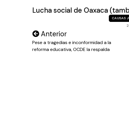
Lucha social de Oaxaca (tamb
CAUSAS J
2
Navegación
Anterior
de
Pese a tragedias e inconformidad a la
reforma educativa, OCDE la respalda
entradas