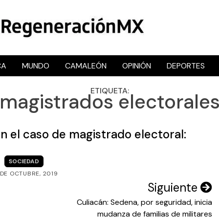
CA
MUNDO
CAMALEÓN
OPINIÓN
DEPORTES
RegeneraciónMX
Sitio de noticias libre e independiente
ETIQUETA:
magistrados electorale
 en el caso de magistrado electoral:
SOCIEDAD
 DE OCTUBRE, 2019
Siguiente
Culiacán: Sedena, por seguridad, inicia
mudanza de familias de militares