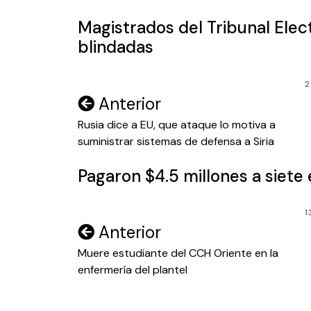
entradas
Magistrados del Tribunal Elec
blindadas
2
Navegación
Anterior
de
Rusia dice a EU, que ataque lo motiva a
suministrar sistemas de defensa a Siria
entradas
Pagaron $4.5 millones a siete
1
Navegación
Anterior
de
Muere estudiante del CCH Oriente en la
enfermería del plantel
entradas