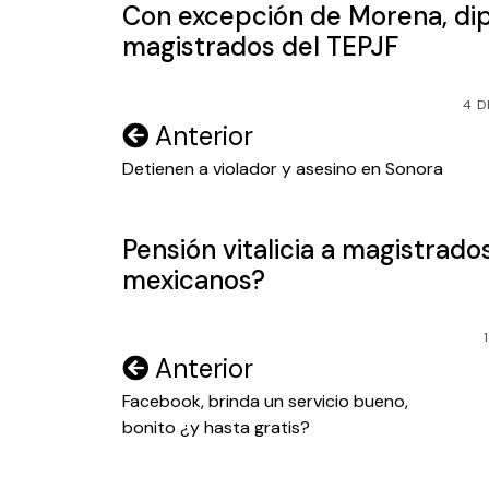
Con excepción de Morena, di
magistrados del TEPJF
4 D
Navegación
Anterior
de
Detienen a violador y asesino en Sonora
entradas
Pensión vitalicia a magistrado
mexicanos?
Navegación
Anterior
de
Facebook, brinda un servicio bueno,
bonito ¿y hasta gratis?
entradas