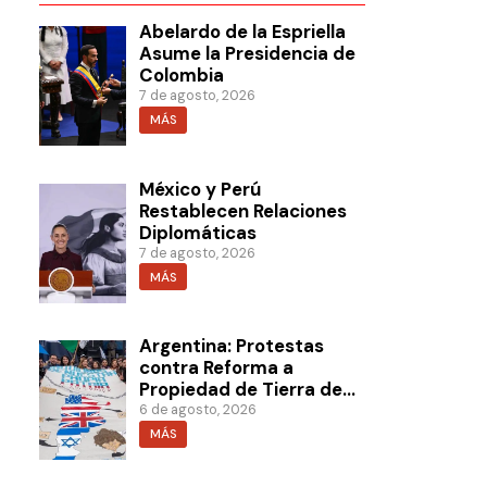
Abelardo de la Espriella
Asume la Presidencia de
Colombia
7 de agosto, 2026
MÁS
México y Perú
Restablecen Relaciones
Diplomáticas
7 de agosto, 2026
MÁS
Argentina: Protestas
contra Reforma a
Propiedad de Tierra de
Milei
6 de agosto, 2026
MÁS