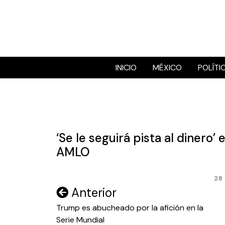
Skip
to
content
INICIO
MÉXICO
POLÍTI
‘Se le seguirá pista al dinero’
AMLO
28
Navegación
Anterior
de
Trump es abucheado por la afición en la
Serie Mundial