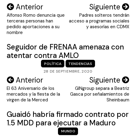
Navegación
Anterior
Siguiente
Alfonso Romo denuncia que
Padres solteros tendrán
de
terceras personas han
acceso a programas sociales
entradas
pedido aportaciones a su
y asesorías en CDMX
nombre
Seguidor de FRENAA amenaza con
atentar contra AMLO
POLÍTICA
TENDENCIAS
28 DE SEPTIEMBRE, 2020
Navegación
Anterior
Siguiente
El 63 Aniversario de los
GINgroup separa a Beatriz
de
mercados y la fiesta de la
Gasca por señalamientos de
entradas
virgen de la Merced
Sheinbaum
Guaidó habría firmado contrato por
1.5 MDD para ejecutar a Maduro
MUNDO