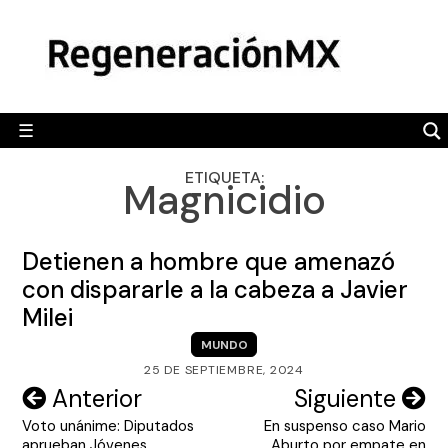
Skip
MÉXICO
to
content
POLÍTICA
MUNDO
☰
RegeneraciónMX
Sitio de noticias libre e independiente
CAMALEÓN
ETIQUETA:
Magnicidio
OPINIÓN
DEPORTES
Detienen a hombre que amenazó
ENGLISH SECTION
con dispararle a la cabeza a Javier
Milei
VIDEOS
MUNDO
25 DE SEPTIEMBRE, 2024
Navegación
Anterior
Siguiente
Voto unánime: Diputados
En suspenso caso Mario
de
aprueban Jóvenes
Aburto por empate en