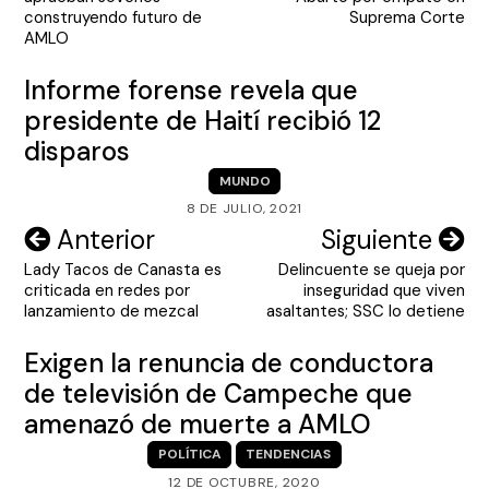
entradas
construyendo futuro de
Suprema Corte
AMLO
Informe forense revela que
presidente de Haití recibió 12
disparos
MUNDO
8 DE JULIO, 2021
Navegación
Anterior
Siguiente
Lady Tacos de Canasta es
Delincuente se queja por
de
criticada en redes por
inseguridad que viven
entradas
lanzamiento de mezcal
asaltantes; SSC lo detiene
Exigen la renuncia de conductora
de televisión de Campeche que
amenazó de muerte a AMLO
POLÍTICA
TENDENCIAS
12 DE OCTUBRE, 2020