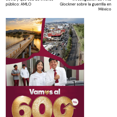
entradas
público: AMLO
Glockner sobre la guerrilla en
México