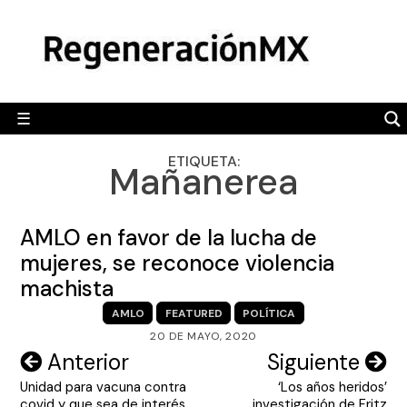
Skip
MÉXICO
to
content
POLÍTICA
MUNDO
☰
RegeneraciónMX
Sitio de noticias libre e independiente
CAMALEÓN
ETIQUETA:
Mañanerea
OPINIÓN
DEPORTES
AMLO en favor de la lucha de
ENGLISH SECTION
mujeres, se reconoce violencia
machista
VIDEOS
AMLO
FEATURED
POLÍTICA
20 DE MAYO, 2020
Navegación
Anterior
Siguiente
Unidad para vacuna contra
‘Los años heridos’
de
covid y que sea de interés
investigación de Fritz