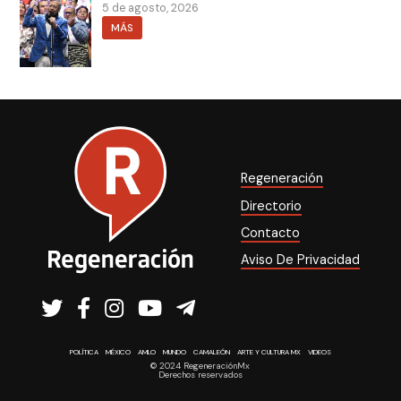
5 de agosto, 2026
MÁS
Regeneración
Directorio
Contacto
Aviso De Privacidad
POLÍTICA
MÉXICO
AMLO
MUNDO
CAMALEÓN
ARTE Y CULTURA MX
VIDEOS
© 2024 RegeneraciónMx
Derechos reservados