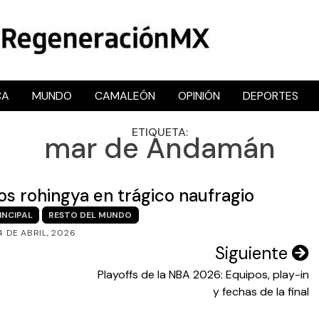
CA
MUNDO
CAMALEÓN
OPINIÓN
DEPORTES
RegeneraciónMX
Sitio de noticias libre e independiente
ETIQUETA:
mar de Andamán
s rohingya en trágico naufragio
INCIPAL
RESTO DEL MUNDO
4 DE ABRIL, 2026
Siguiente
Playoffs de la NBA 2026: Equipos, play-in
y fechas de la final