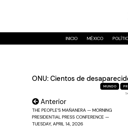
Skip
to
content
INICIO
MÉXICO
POLÍTI
ONU: Cientos de desaparecido
MUNDO
PR
1
Navegación
Anterior
de
THE PEOPLE’S MAÑANERA — MORNING
PRESIDENTIAL PRESS CONFERENCE —
entradas
TUESDAY, APRIL 14, 2026