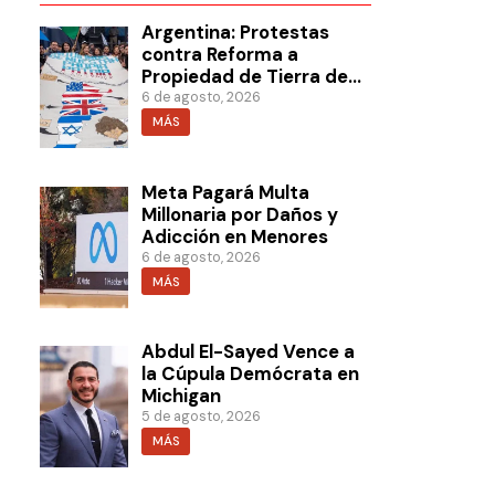
Argentina: Protestas
contra Reforma a
Propiedad de Tierra de
Milei
6 de agosto, 2026
MÁS
Meta Pagará Multa
Millonaria por Daños y
Adicción en Menores
6 de agosto, 2026
MÁS
Abdul El-Sayed Vence a
la Cúpula Demócrata en
Michigan
5 de agosto, 2026
MÁS