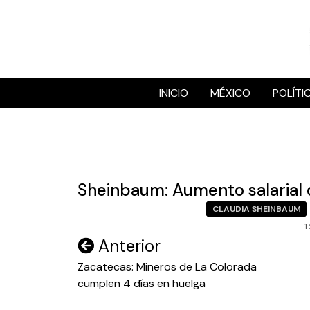
Skip
to
content
INICIO
MÉXICO
POLÍTI
Sheinbaum: Aumento salarial
CLAUDIA SHEINBAUM
1
Navegación
Anterior
de
Zacatecas: Mineros de La Colorada
cumplen 4 días en huelga
entradas