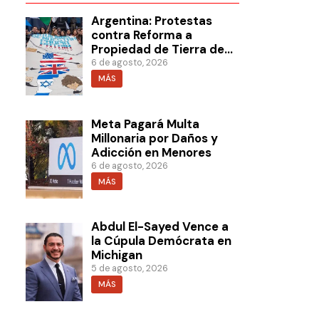
Argentina: Protestas
contra Reforma a
Propiedad de Tierra de
Milei
6 de agosto, 2026
MÁS
Meta Pagará Multa
Millonaria por Daños y
Adicción en Menores
6 de agosto, 2026
MÁS
Abdul El-Sayed Vence a
la Cúpula Demócrata en
Michigan
5 de agosto, 2026
MÁS