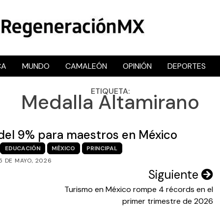
CA
MUNDO
CAMALEÓN
OPINIÓN
DEPORTES
RegeneraciónMX
Sitio de noticias libre e independiente
ETIQUETA:
Medalla Altamirano
 del 9% para maestros en México
EDUCACIÓN
MÉXICO
PRINCIPAL
5 DE MAYO, 2026
Siguiente
Turismo en México rompe 4 récords en el
primer trimestre de 2026