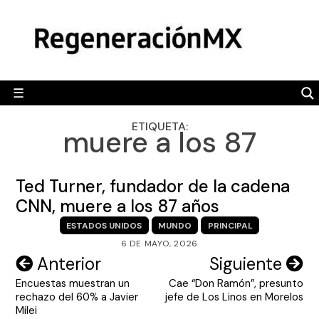
Skip
MÉXICO
to
content
POLÍTICA
MUNDO
☰
RegeneraciónMX
Sitio de noticias libre e independiente
CAMALEÓN
ETIQUETA:
muere a los 87
OPINIÓN
DEPORTES
Ted Turner, fundador de la cadena
ENGLISH SECTION
CNN, muere a los 87 años
ESTADOS UNIDOS
MUNDO
PRINCIPAL
VIDEOS
6 DE MAYO, 2026
Navegación
Anterior
Siguiente
Encuestas muestran un
Cae “Don Ramón”, presunto
de
rechazo del 60% a Javier
jefe de Los Linos en Morelos
entradas
Milei