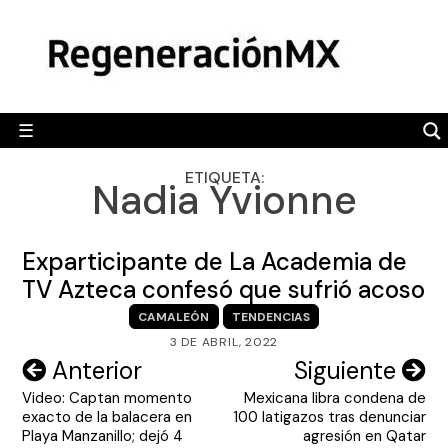
Skip
MÉXICO
to
content
POLÍTICA
MUNDO
☰
RegeneraciónMX
Sitio de noticias libre e independiente
CAMALEÓN
ETIQUETA:
Nadia Yvionne
OPINIÓN
DEPORTES
Exparticipante de La Academia de
ENGLISH SECTION
TV Azteca confesó que sufrió acoso
CAMALEÓN
TENDENCIAS
VIDEOS
3 DE ABRIL, 2022
Navegación
Anterior
Siguiente
Video: Captan momento
Mexicana libra condena de
de
exacto de la balacera en
100 latigazos tras denunciar
entradas
Playa Manzanillo; dejó 4
agresión en Qatar