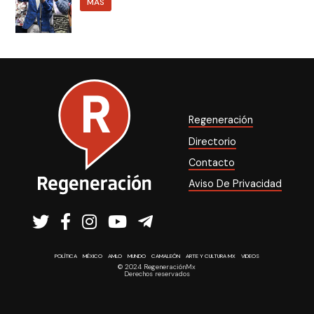
MÁS
Regeneración
Directorio
Contacto
Aviso De Privacidad
POLÍTICA
MÉXICO
AMLO
MUNDO
CAMALEÓN
ARTE Y CULTURA MX
VIDEOS
© 2024 RegeneraciónMx
Derechos reservados