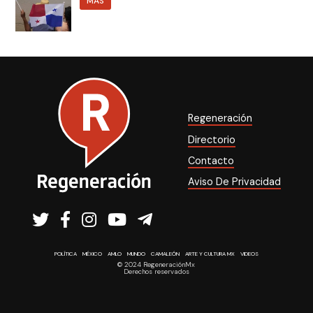
MÁS
Regeneración
Directorio
Contacto
Aviso De Privacidad
POLÍTICA
MÉXICO
AMLO
MUNDO
CAMALEÓN
ARTE Y CULTURA MX
VIDEOS
© 2024 RegeneraciónMx
Derechos reservados