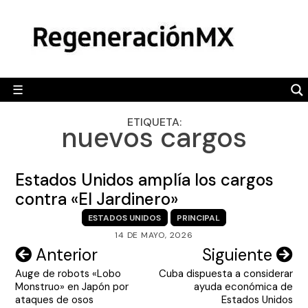
Skip
MÉXICO
to
content
POLÍTICA
MUNDO
☰
RegeneraciónMX
Sitio de noticias libre e independiente
CAMALEÓN
ETIQUETA:
nuevos cargos
OPINIÓN
DEPORTES
Estados Unidos amplía los cargos
ENGLISH SECTION
contra «El Jardinero»
ESTADOS UNIDOS
PRINCIPAL
VIDEOS
14 DE MAYO, 2026
Navegación
Anterior
Siguiente
Auge de robots «Lobo
Cuba dispuesta a considerar
de
Monstruo» en Japón por
ayuda económica de
entradas
ataques de osos
Estados Unidos