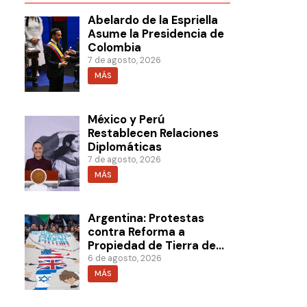
Abelardo de la Espriella
Asume la Presidencia de
Colombia
7 de agosto, 2026
MÁS
México y Perú
Restablecen Relaciones
Diplomáticas
7 de agosto, 2026
MÁS
Argentina: Protestas
contra Reforma a
Propiedad de Tierra de
Milei
6 de agosto, 2026
MÁS