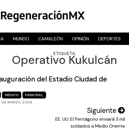
CA
MUNDO
CAMALEÓN
OPINIÓN
DEPORTES
RegeneraciónMX
Sitio de noticias libre e independiente
ETIQUETA:
Operativo Kukulcán
auguración del Estadio Ciudad de
MÉXICO
PRINCIPAL
5 DE MARZO, 2026
Siguiente
EE. UU: El Pentágono enviará 3 mil
soldados a Medio Oriente