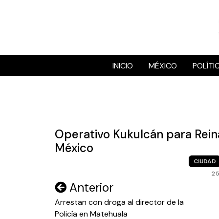
Skip
to
content
INICIO
MÉXICO
POLÍTI
Operativo Kukulcán para Rein
México
CIUDAD
2
Navegación
Anterior
de
Arrestan con droga al director de la
Policía en Matehuala