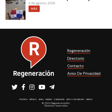
3 de agosto, 2026
MÁS
Regeneración
Directorio
Contacto
Aviso De Privacidad
POLÍTICA
MÉXICO
AMLO
MUNDO
CAMALEÓN
ARTE Y CULTURA MX
VIDEOS
© 2024 RegeneraciónMx
Derechos reservados