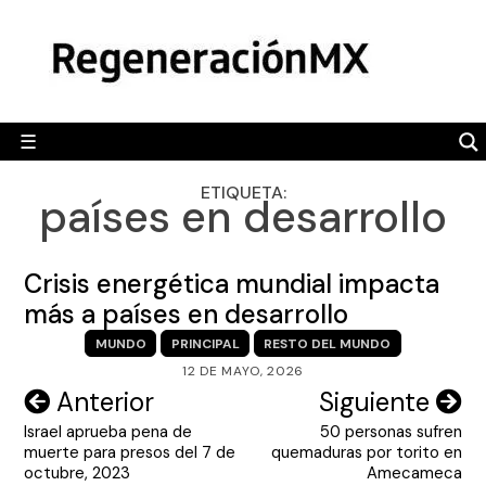
Skip
MÉXICO
to
content
POLÍTICA
MUNDO
☰
RegeneraciónMX
Sitio de noticias libre e independiente
CAMALEÓN
ETIQUETA:
países en desarrollo
OPINIÓN
DEPORTES
Crisis energética mundial impacta
ENGLISH SECTION
más a países en desarrollo
MUNDO
PRINCIPAL
RESTO DEL MUNDO
VIDEOS
12 DE MAYO, 2026
Navegación
Anterior
Siguiente
Israel aprueba pena de
50 personas sufren
de
muerte para presos del 7 de
quemaduras por torito en
entradas
octubre, 2023
Amecameca