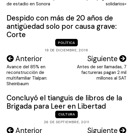
entradas
de estadio en Sonora
solidarios»
Despido con más de 20 años de
antigüedad solo por causa grave:
Corte
POLÍTICA
19 DE DICIEMBRE, 2019
Navegación
Anterior
Siguiente
Avance del 85% en
Antes de ser llamadas, 7
de
reconstrucción de
factureras pagan 2 mil
entradas
multifamiliar Tlalpan:
millones al SAT
Sheinbaum
Concluyó el tianguis de libros de la
Brigada para Leer en Libertad
CULTURA
26 DE SEPTIEMBRE, 2011
Navegación
Anterior
Siguiente