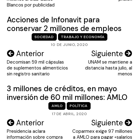
entradas
Blancos por publicidad
Acciones de Infonavit para
conservar 2 millones de empleos
SOCIEDAD
TRABAJO Y ECONOMÍA
10 DE JUNIO, 2020
Navegación
Anterior
Siguiente
Decomisan 59 mil cápsulas
UNAM se mantiene a
de
de suplementos alimenticios
distancia hasta julio, al
entradas
sin registro sanitario
menos
3 millones de créditos, en mayo
inversión de 60 mil millones: AMLO
AMLO
POLÍTICA
17 DE ABRIL, 2020
Navegación
Anterior
Siguiente
Presidencia aclara
Coparmex exige 97 millones
de
información sobre compra
a AMLO para pagar «salarios