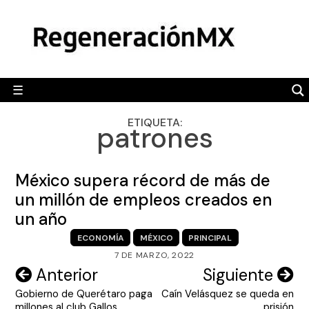
Skip
MÉXICO
to
content
POLÍTICA
MUNDO
☰
RegeneraciónMX
Sitio de noticias libre e independiente
CAMALEÓN
ETIQUETA:
patrones
OPINIÓN
DEPORTES
México supera récord de más de
ENGLISH SECTION
un millón de empleos creados en
un año
VIDEOS
ECONOMÍA
MÉXICO
PRINCIPAL
7 DE MARZO, 2022
Navegación
Anterior
Siguiente
Gobierno de Querétaro paga
Caín Velásquez se queda en
de
millones al club Gallos
prisión