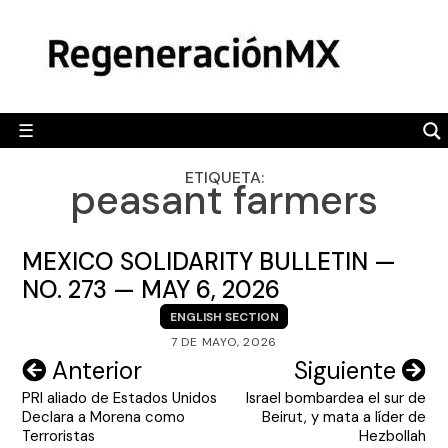
Skip
MÉXICO
to
content
POLÍTICA
MUNDO
☰
RegeneraciónMX
Sitio de noticias libre e independiente
CAMALEÓN
ETIQUETA:
peasant farmers
OPINIÓN
DEPORTES
MEXICO SOLIDARITY BULLETIN —
ENGLISH SECTION
NO. 273 — MAY 6, 2026
ENGLISH SECTION
VIDEOS
7 DE MAYO, 2026
Navegación
Anterior
Siguiente
PRI aliado de Estados Unidos
Israel bombardea el sur de
de
Declara a Morena como
Beirut, y mata a líder de
entradas
Terroristas
Hezbollah