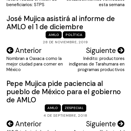
entradas
beneficiarios: STPS
esta semana
José Mujica asistirá al informe de
AMLO el 1 de diciembre
AMLO
POLÍTICA
28 DE NOVIEMBRE, 2019
Navegación
Anterior
Siguiente
Nombran a Oaxaca como la
Inédito: productores
de
mejor ciudad para comer en
indígenas de Tarahumara en
entradas
México
programas productivos
Pepe Mujica pide paciencia al
pueblo de México para el gobierno
de AMLO
AMLO
ZESPECIAL
4 DE SEPTIEMBRE, 2018
Navegación
Anterior
Siguiente