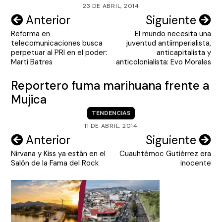
23 DE ABRIL, 2014
Navegación
Anterior
Siguiente
Reforma en
El mundo necesita una
de
telecomunicaciones busca
juventud antiimperialista,
entradas
perpetuar al PRI en el poder:
anticapitalista y
Martí Batres
anticolonialista: Evo Morales
Reportero fuma marihuana frente a
Mujica
TENDENCIAS
11 DE ABRIL, 2014
Navegación
Anterior
Siguiente
Nirvana y Kiss ya están en el
Cuauhtémoc Gutiérrez era
de
Salón de la Fama del Rock
inocente
entradas