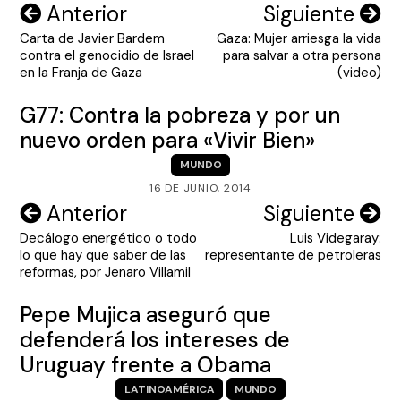
Navegación
Anterior
Siguiente
Carta de Javier Bardem
Gaza: Mujer arriesga la vida
de
contra el genocidio de Israel
para salvar a otra persona
entradas
en la Franja de Gaza
(video)
G77: Contra la pobreza y por un
nuevo orden para «Vivir Bien»
MUNDO
16 DE JUNIO, 2014
Navegación
Anterior
Siguiente
Decálogo energético o todo
Luis Videgaray:
de
lo que hay que saber de las
representante de petroleras
entradas
reformas, por Jenaro Villamil
Pepe Mujica aseguró que
defenderá los intereses de
Uruguay frente a Obama
LATINOAMÉRICA
MUNDO