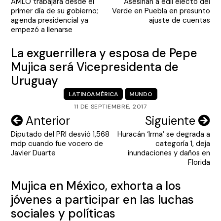
AMLO trabajará desde el
Asesinan a edil electo del
de
primer día de su gobierno;
Verde en Puebla en presunto
entradas
agenda presidencial ya
ajuste de cuentas
empezó a llenarse
La exguerrillera y esposa de Pepe
Mujica será Vicepresidenta de
Uruguay
LATINOAMÉRICA
MUNDO
11 DE SEPTIEMBRE, 2017
Navegación
Anterior
Siguiente
Diputado del PRI desvió 1,568
Huracán ‘Irma’ se degrada a
de
mdp cuando fue vocero de
categoría 1, deja
entradas
Javier Duarte
inundaciones y daños en
Florida
Mujica en México, exhorta a los
jóvenes a participar en las luchas
sociales y políticas