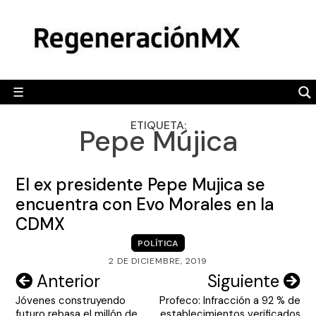
Skip
MÉXICO
to
content
POLÍTICA
MUNDO
☰
RegeneraciónMX
Sitio de noticias libre e independiente
CAMALEÓN
ETIQUETA:
Pepe Mújica
OPINIÓN
DEPORTES
El ex presidente Pepe Mujica se
ENGLISH SECTION
encuentra con Evo Morales en la
CDMX
VIDEOS
POLÍTICA
2 DE DICIEMBRE, 2019
Navegación
Anterior
Siguiente
Jóvenes construyendo
Profeco: Infracción a 92 % de
de
futuro rebasa el millón de
establecimientos verificados