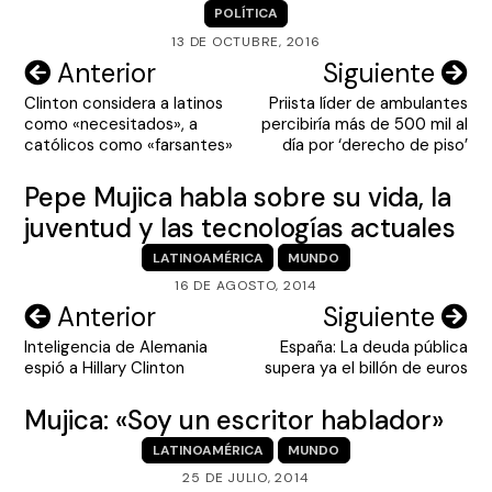
POLÍTICA
13 DE OCTUBRE, 2016
Navegación
Anterior
Siguiente
Clinton considera a latinos
Priista líder de ambulantes
de
como «necesitados», a
percibiría más de 500 mil al
entradas
católicos como «farsantes»
día por ‘derecho de piso’
Pepe Mujica habla sobre su vida, la
juventud y las tecnologías actuales
LATINOAMÉRICA
MUNDO
16 DE AGOSTO, 2014
Navegación
Anterior
Siguiente
Inteligencia de Alemania
España: La deuda pública
de
espió a Hillary Clinton
supera ya el billón de euros
entradas
Mujica: «Soy un escritor hablador»
LATINOAMÉRICA
MUNDO
25 DE JULIO, 2014