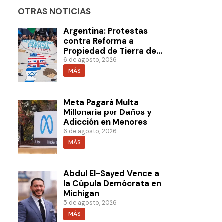
OTRAS NOTICIAS
Argentina: Protestas
contra Reforma a
Propiedad de Tierra de
Milei
6 de agosto, 2026
MÁS
Meta Pagará Multa
Millonaria por Daños y
Adicción en Menores
6 de agosto, 2026
MÁS
Abdul El-Sayed Vence a
la Cúpula Demócrata en
Michigan
5 de agosto, 2026
MÁS