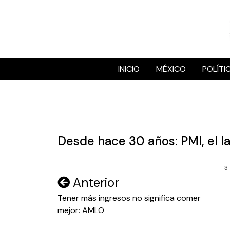
Skip
to
content
INICIO
MÉXICO
POLÍTI
Desde hace 30 años: PMI, el 
3
Navegación
Anterior
de
Tener más ingresos no significa comer
mejor: AMLO
entradas