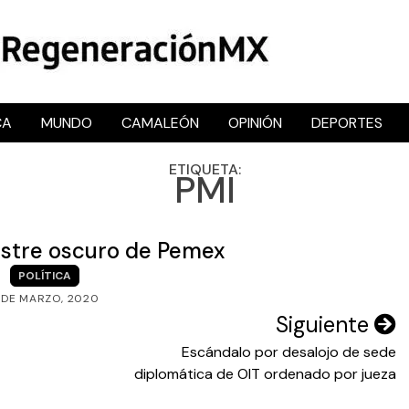
CA
MUNDO
CAMALEÓN
OPINIÓN
DEPORTES
RegeneraciónMX
Sitio de noticias libre e independiente
ETIQUETA:
PMI
lastre oscuro de Pemex
POLÍTICA
 DE MARZO, 2020
Siguiente
Escándalo por desalojo de sede
diplomática de OIT ordenado por jueza