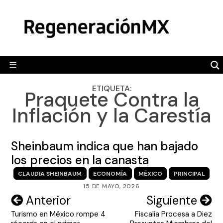
Skip
MÉXICO
to
content
POLÍTICA
MUNDO
☰
RegeneraciónMX
Sitio de noticias libre e independiente
CAMALEÓN
ETIQUETA:
Praquete Contra la
OPINIÓN
Inflación y la Carestía
DEPORTES
ENGLISH SECTION
Sheinbaum indica que han bajado
los precios en la canasta
VIDEOS
CLAUDIA SHEINBAUM
ECONOMÍA
MÉXICO
PRINCIPAL
15 DE MAYO, 2026
Navegación
Anterior
Siguiente
Turismo en México rompe 4
Fiscalía Procesa a Diez
de