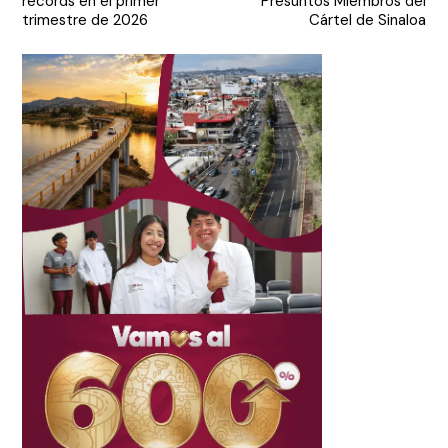
récords en el primer
Presuntos Miembros del
entradas
trimestre de 2026
Cártel de Sinaloa