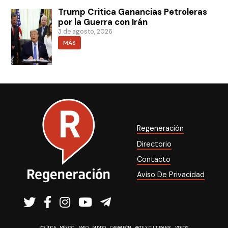
Trump Critica Ganancias Petroleras
por la Guerra con Irán
3 de agosto, 2026
MÁS
Regeneración
Directorio
Contacto
Aviso De Privacidad
POLÍTICA
MÉXICO
AMLO
MUNDO
CAMALEÓN
ARTE Y CULTURA MX
VIDEOS