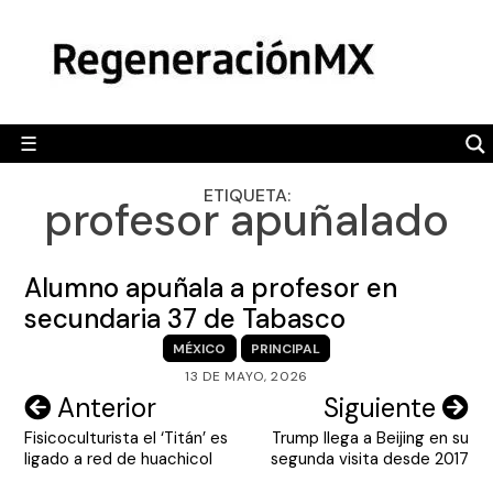
Skip
MÉXICO
to
content
POLÍTICA
MUNDO
☰
RegeneraciónMX
Sitio de noticias libre e independiente
CAMALEÓN
ETIQUETA:
profesor apuñalado
OPINIÓN
DEPORTES
Alumno apuñala a profesor en
ENGLISH SECTION
secundaria 37 de Tabasco
MÉXICO
PRINCIPAL
VIDEOS
13 DE MAYO, 2026
Navegación
Anterior
Siguiente
Fisicoculturista el ‘Titán’ es
Trump llega a Beijing en su
de
ligado a red de huachicol
segunda visita desde 2017
entradas