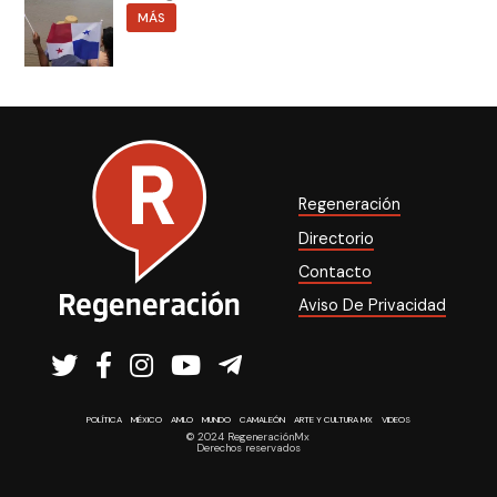
MÁS
Regeneración
Directorio
Contacto
Aviso De Privacidad
POLÍTICA
MÉXICO
AMLO
MUNDO
CAMALEÓN
ARTE Y CULTURA MX
VIDEOS
© 2024 RegeneraciónMx
Derechos reservados