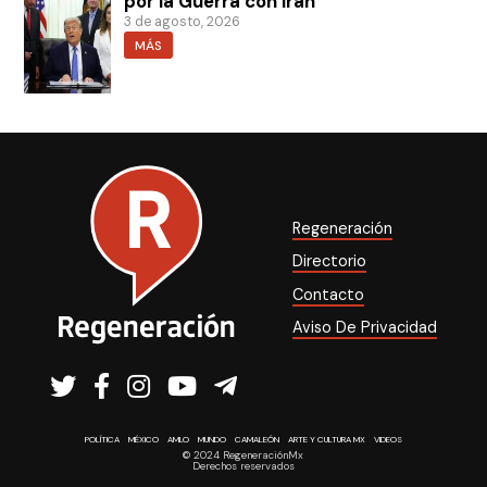
por la Guerra con Irán
3 de agosto, 2026
MÁS
Regeneración
Directorio
Contacto
Aviso De Privacidad
POLÍTICA
MÉXICO
AMLO
MUNDO
CAMALEÓN
ARTE Y CULTURA MX
VIDEOS
© 2024 RegeneraciónMx
Derechos reservados