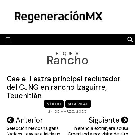
Skip
MÉXICO
to
content
POLÍTICA
MUNDO
☰
RegeneraciónMX
Sitio de noticias libre e independiente
CAMALEÓN
ETIQUETA:
Rancho
OPINIÓN
DEPORTES
Cae el Lastra principal reclutador
ENGLISH SECTION
del CJNG en rancho Izaguirre,
Teuchitlán
VIDEOS
MÉXICO
SEGURIDAD
24 DE MARZO, 2025
Navegación
Anterior
Siguiente
Selección Mexicana gana
Injerencia extranjera acusa
de
Nations League e inicia un
Groenlandia por visita de alto