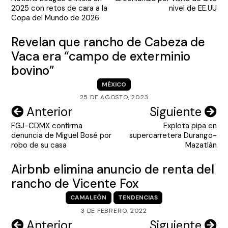
entradas
2025 con retos de cara a la
nivel de EE.UU
Copa del Mundo de 2026
Revelan que rancho de Cabeza de
Vaca era “campo de exterminio
bovino”
MÉXICO
25 DE AGOSTO, 2023
Navegación
Anterior
Siguiente
FGJ-CDMX confirma
Explota pipa en
de
denuncia de Miguel Bosé por
supercarretera Durango-
entradas
robo de su casa
Mazatlán
Airbnb elimina anuncio de renta del
rancho de Vicente Fox
CAMALEÓN
TENDENCIAS
3 DE FEBRERO, 2022
Navegación
Anterior
Siguiente