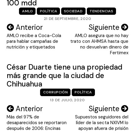
100 mdd
AMLO
POLÍTICA
SOCIEDAD
TENDENCIAS
21 DE SEPTIEMBRE, 2020
Navegación
Anterior
Siguiente
AMLO recibe a Coca-Cola
AMLO asegura que no hay
de
para hablar campañas de
trato con AHMSA hasta que
entradas
nutrición y etiquetados
no devuelvan dinero de
Fertimex
César Duarte tiene una propiedad
más grande que la ciudad de
Chihuahua
CORRUPCIÓN
POLÍTICA
13 DE JULIO, 2020
Navegación
Anterior
Siguiente
Más del 97% de
Supuestos seguidores del
de
desaparecidos se reportaron
líder de la secta NXIVM lo
entradas
después de 2006: Encinas
apoyan afuera de prisión