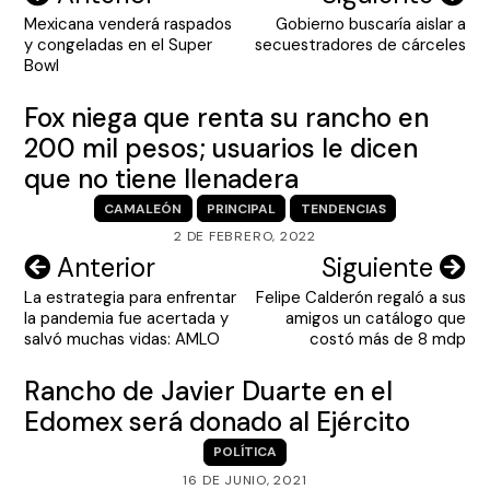
Mexicana venderá raspados
Gobierno buscaría aislar a
de
y congeladas en el Super
secuestradores de cárceles
entradas
Bowl
Fox niega que renta su rancho en
200 mil pesos; usuarios le dicen
que no tiene llenadera
CAMALEÓN
PRINCIPAL
TENDENCIAS
2 DE FEBRERO, 2022
Navegación
Anterior
Siguiente
La estrategia para enfrentar
Felipe Calderón regaló a sus
de
la pandemia fue acertada y
amigos un catálogo que
entradas
salvó muchas vidas: AMLO
costó más de 8 mdp
Rancho de Javier Duarte en el
Edomex será donado al Ejército
POLÍTICA
16 DE JUNIO, 2021