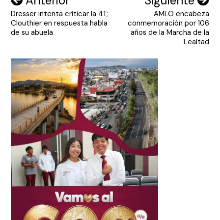
Anterior
Siguiente
Dresser intenta criticar la 4T;
AMLO encabeza
de
Clouthier en respuesta habla
conmemoración por 106
entradas
de su abuela
años de la Marcha de la
Lealtad