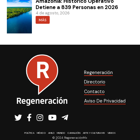
Amazonía: Histórico Operativo
Detiene a 839 Personas en 2026
4 de agosto, 2026
MÁS
Regeneración
Directorio
Contacto
Aviso De Privacidad
POLÍTICA
MÉXICO
AMLO
MUNDO
CAMALEÓN
ARTE Y CULTURA MX
VIDEOS
© 2024 RegeneraciónMx