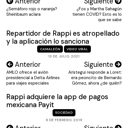
Navegación
Anterior
Siguiente
¿Semáforo rojo o naranja?
¿Fox y Martha Sahagún
de
Sheinbaum aclara
tienen COVID? Esto es lo
entradas
que se sabe
Repartidor de Rappi es atropellado
y la aplicación lo sanciona
CAMALEÓN
VIDEO VIRAL
13 DE JULIO, 2021
Navegación
Anterior
Siguiente
AMLO ofrece el avión
Aristegui responde a Loret:
de
presidencial a Delta Airlines
era peoncito de Bernardo
entradas
para viajes especiales
Gómez, ahora ¿de quién?
Rappi adquiere la app de pagos
mexicana Payit
SOCIEDAD
9 DE FEBRERO, 2019
Navegación