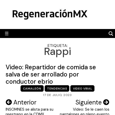
Skip
MÉXICO
to
content
POLÍTICA
MUNDO
☰
RegeneraciónMX
Sitio de noticias libre e independiente
CAMALEÓN
ETIQUETA:
Rappi
OPINIÓN
DEPORTES
Video: Repartidor de comida se
ENGLISH SECTION
salva de ser arrollado por
conductor ebrio
VIDEOS
CAMALEÓN
TENDENCIAS
VIDEO VIRAL
17 DE JULIO, 2023
Navegación
Anterior
Siguiente
INSOMNES se alista para su
Video: Se le caen los
de
reestreno en la CDMX
pantalones en pleno evento