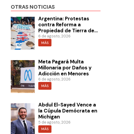
OTRAS NOTICIAS
Argentina: Protestas
contra Reforma a
Propiedad de Tierra de
Milei
6 de agosto, 2026
MÁS
Meta Pagará Multa
Millonaria por Daños y
Adicción en Menores
6 de agosto, 2026
MÁS
Abdul El-Sayed Vence a
la Cúpula Demócrata en
Michigan
5 de agosto, 2026
MÁS