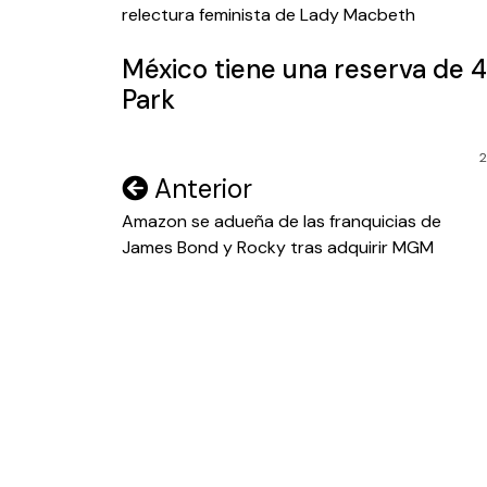
entradas
relectura feminista de Lady Macbeth
México tiene una reserva de 4
Park
2
Navegación
Anterior
de
Amazon se adueña de las franquicias de
James Bond y Rocky tras adquirir MGM
entradas