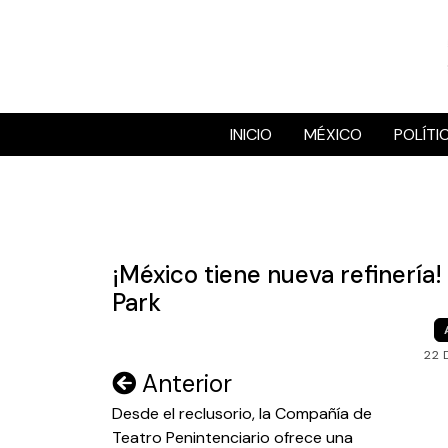
Skip
to
content
INICIO
MÉXICO
POLÍTI
¡México tiene nueva refinería!
Park
22 
Navegación
Anterior
de
Desde el reclusorio, la Compañía de
Teatro Penintenciario ofrece una