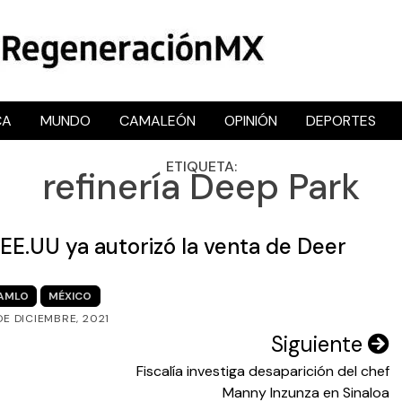
CA
MUNDO
CAMALEÓN
OPINIÓN
DEPORTES
RegeneraciónMX
Sitio de noticias libre e independiente
ETIQUETA:
refinería Deep Park
 EE.UU ya autorizó la venta de Deer
AMLO
MÉXICO
DE DICIEMBRE, 2021
Siguiente
Fiscalía investiga desaparición del chef
Manny Inzunza en Sinaloa