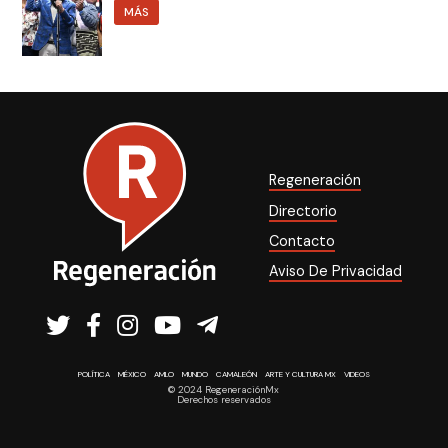
MÁS
Regeneración
Directorio
Contacto
Aviso De Privacidad
POLÍTICA
MÉXICO
AMLO
MUNDO
CAMALEÓN
ARTE Y CULTURA MX
VIDEOS
© 2024 RegeneraciónMx
Derechos reservados