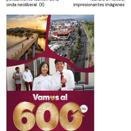
entradas
onda neoliberal (II)
impresionantes imágenes