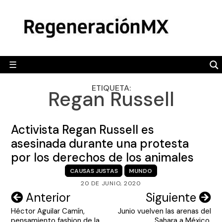
Skip
MÉXICO
to
content
POLÍTICA
MUNDO
☰
RegeneraciónMX
Sitio de noticias libre e independiente
CAMALEÓN
ETIQUETA:
Regan Russell
OPINIÓN
DEPORTES
Activista Regan Russell es
ENGLISH SECTION
asesinada durante una protesta
por los derechos de los animales
VIDEOS
CAUSAS JUSTAS
MUNDO
20 DE JUNIO, 2020
Navegación
Anterior
Siguiente
Héctor Aguilar Camín,
Junio vuelven las arenas del
de
pensamiento fashion de la
Sahara a México,