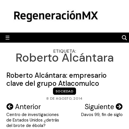
Skip
MÉXICO
to
content
POLÍTICA
MUNDO
☰
RegeneraciónMX
Sitio de noticias libre e independiente
CAMALEÓN
ETIQUETA:
Roberto Alcántara
OPINIÓN
DEPORTES
Roberto Alcántara: empresario
ENGLISH SECTION
clave del grupo Atlacomulco
SOCIEDAD
VIDEOS
8 DE AGOSTO, 2014
Navegación
Anterior
Siguiente
Centro de investigaciones
Davos 99, fin de siglo
de
de Estados Unidos ¿detrás
entradas
del brote de ébola?