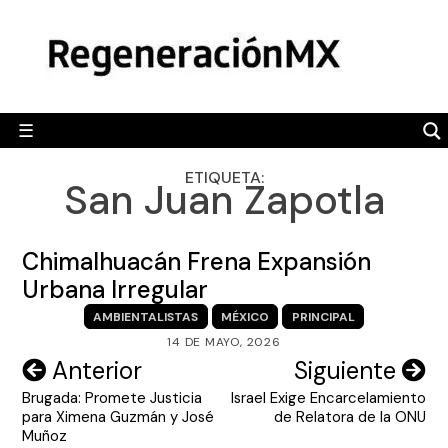
Skip
MÉXICO
to
content
POLÍTICA
MUNDO
☰
RegeneraciónMX
Sitio de noticias libre e independiente
CAMALEÓN
ETIQUETA:
San Juan Zapotla
OPINIÓN
DEPORTES
Chimalhuacán Frena Expansión
ENGLISH SECTION
Urbana Irregular
AMBIENTALISTAS
MÉXICO
PRINCIPAL
VIDEOS
14 DE MAYO, 2026
Navegación
Anterior
Siguiente
Brugada: Promete Justicia
Israel Exige Encarcelamiento
de
para Ximena Guzmán y José
de Relatora de la ONU
entradas
Muñoz