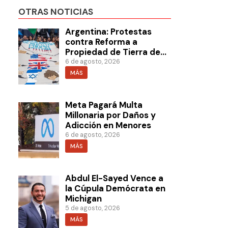
OTRAS NOTICIAS
Argentina: Protestas
contra Reforma a
Propiedad de Tierra de
Milei
6 de agosto, 2026
MÁS
Meta Pagará Multa
Millonaria por Daños y
Adicción en Menores
6 de agosto, 2026
MÁS
Abdul El-Sayed Vence a
la Cúpula Demócrata en
Michigan
5 de agosto, 2026
MÁS