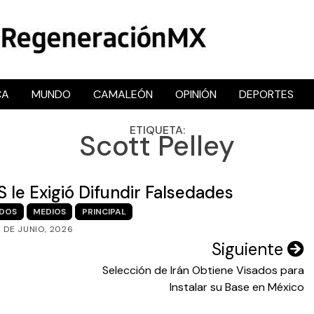
CA
MUNDO
CAMALEÓN
OPINIÓN
DEPORTES
RegeneraciónMX
Sitio de noticias libre e independiente
ETIQUETA:
Scott Pelley
 le Exigió Difundir Falsedades
IDOS
MEDIOS
PRINCIPAL
3 DE JUNIO, 2026
Siguiente
Selección de Irán Obtiene Visados para
Instalar su Base en México