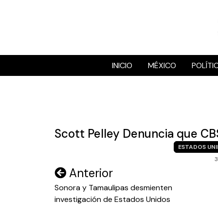
Skip
to
content
INICIO
MÉXICO
POLÍTI
Scott Pelley Denuncia que CBS
ESTADOS UN
Navegación
Anterior
de
Sonora y Tamaulipas desmienten
investigación de Estados Unidos
entradas