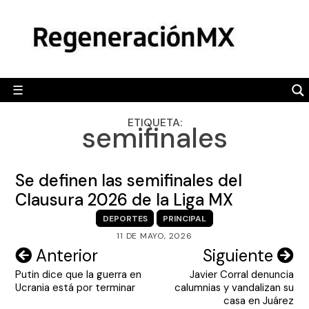
Skip
MÉXICO
to
content
POLÍTICA
MUNDO
☰
RegeneraciónMX
Sitio de noticias libre e independiente
CAMALEÓN
ETIQUETA:
semifinales
OPINIÓN
DEPORTES
Se definen las semifinales del
ENGLISH SECTION
Clausura 2026 de la Liga MX
DEPORTES
PRINCIPAL
VIDEOS
11 DE MAYO, 2026
Navegación
Anterior
Siguiente
Putin dice que la guerra en
Javier Corral denuncia
de
Ucrania está por terminar
calumnias y vandalizan su
entradas
casa en Juárez