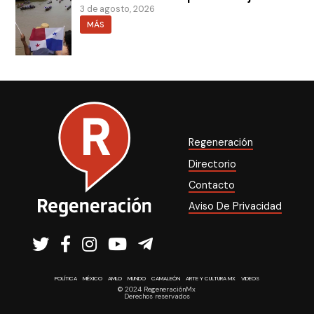
3 de agosto, 2026
MÁS
Regeneración
Directorio
Contacto
Aviso De Privacidad
POLÍTICA
MÉXICO
AMLO
MUNDO
CAMALEÓN
ARTE Y CULTURA MX
VIDEOS
© 2024 RegeneraciónMx
Derechos reservados