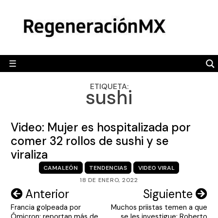
Skip
MÉXICO
to
content
POLÍTICA
MUNDO
☰
RegeneraciónMX
Sitio de noticias libre e independiente
CAMALEÓN
ETIQUETA:
sushi
OPINIÓN
DEPORTES
Video: Mujer es hospitalizada por
ENGLISH SECTION
comer 32 rollos de sushi y se
viraliza
VIDEOS
CAMALEÓN
TENDENCIAS
VIDEO VIRAL
18 DE ENERO, 2022
Navegación
Anterior
Siguiente
Francia golpeada por
Muchos priistas temen a que
de
Ómicron; reportan más de
se les investigue: Roberto