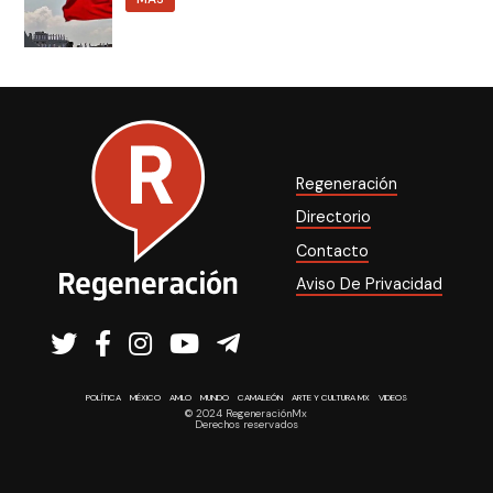
Regeneración
Directorio
Contacto
Aviso De Privacidad
POLÍTICA
MÉXICO
AMLO
MUNDO
CAMALEÓN
ARTE Y CULTURA MX
VIDEOS
© 2024 RegeneraciónMx
Derechos reservados