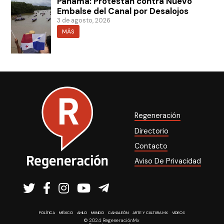
Panamá: Protestan contra Nuevo
Embalse del Canal por Desalojos
3 de agosto, 2026
MÁS
Regeneración
Directorio
Contacto
Aviso De Privacidad
POLÍTICA
MÉXICO
AMLO
MUNDO
CAMALEÓN
ARTE Y CULTURA MX
VIDEOS
© 2024 RegeneraciónMx