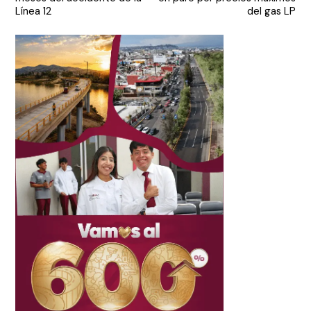
entradas
Línea 12
del gas LP