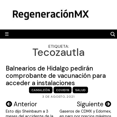
Skip
MÉXICO
to
content
POLÍTICA
MUNDO
☰
RegeneraciónMX
Sitio de noticias libre e independiente
CAMALEÓN
ETIQUETA:
Tecozautla
OPINIÓN
DEPORTES
Balnearios de Hidalgo pedirán
ENGLISH SECTION
comprobante de vacunación para
acceder a instalaciones
VIDEOS
CAMALEÓN
COVID19
SALUD
3 DE AGOSTO, 2021
Navegación
Anterior
Siguiente
Esto dijo Sheinbaum a 3
Gaseros de CDMX y Edomex,
de
meses del accidente de la
en paro por precios máximos