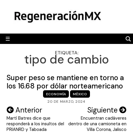
Skip
MÉXICO
to
content
POLÍTICA
MUNDO
☰
RegeneraciónMX
Sitio de noticias libre e independiente
CAMALEÓN
ETIQUETA:
tipo de cambio
OPINIÓN
DEPORTES
Super peso se mantiene en torno a
ENGLISH SECTION
los 16.68 por dólar norteamericano
ECONOMÍA
MÉXICO
VIDEOS
20 DE MARZO, 2024
Navegación
Anterior
Siguiente
Martí Batres dice que
Encuentran cadáveres
de
responderá a los insultos del
dentro de una camioneta en
entradas
PRIANRD y Taboada
Villa Corona, Jalisco