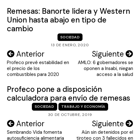
Remesas: Banorte lidera y Western
Union hasta abajo en tipo de
cambio
SOCIEDAD
13 DE ENERO, 2020
Navegación
Anterior
Siguiente
Profeco prevé estabilidad en
AMLO: 6 gobernadores se
de
el precio de los
oponen a Insabi, niegan
entradas
combustibles para 2020
acceso a la salud
Profeco pone a disposición
calculadora para envío de remesas
SOCIEDAD
TRABAJO Y ECONOMÍA
30 DE OCTUBRE, 2019
Navegación
Anterior
Siguiente
Sembrando Vida fomenta
Aún sin detenidos por el
de
autosuficiencia alimentaria
tiroteo con 3 fallecidos en