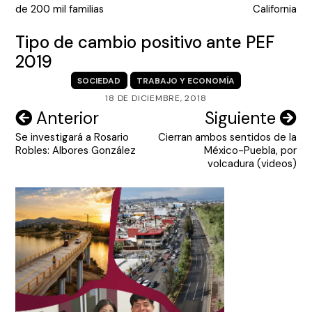
entradas
de 200 mil familias
California
Tipo de cambio positivo ante PEF
2019
SOCIEDAD
TRABAJO Y ECONOMÍA
18 DE DICIEMBRE, 2018
Navegación
Anterior
Siguiente
Se investigará a Rosario
Cierran ambos sentidos de la
de
Robles: Albores González
México-Puebla, por
entradas
volcadura (videos)