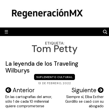
Skip
MÉXICO
to
content
POLÍTICA
MUNDO
☰
RegeneraciónMX
Sitio de noticias libre e independiente
CAMALEÓN
ETIQUETA:
Tom Petty
OPINIÓN
DEPORTES
La leyenda de los Traveling
ENGLISH SECTION
Wilburys
SUPLEMENTO CULTURAL
VIDEOS
13 DE FEBRERO, 2022
Navegación
Anterior
Siguiente
En las cartografías del amor,
Siempre sí, Elba Esther
de
sólo 1 de cada 10 millennial
Gordillo se casó con su
entradas
quiere comprometerse
abogado