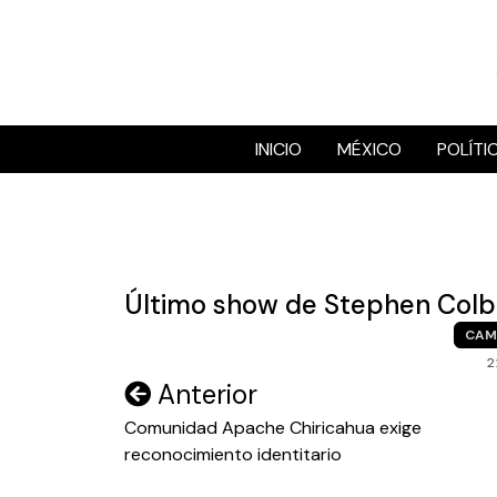
Skip
to
content
INICIO
MÉXICO
POLÍTI
Último show de Stephen Colb
CAM
2
Navegación
Anterior
de
Comunidad Apache Chiricahua exige
reconocimiento identitario
entradas