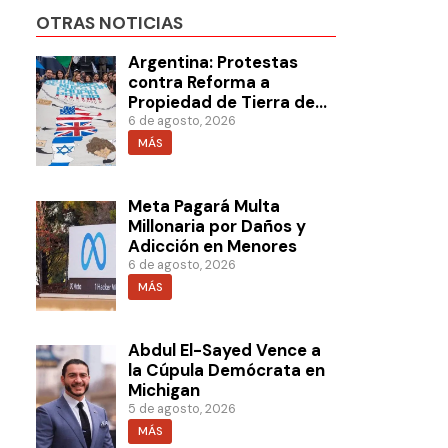
OTRAS NOTICIAS
Argentina: Protestas
contra Reforma a
Propiedad de Tierra de
Milei
6 de agosto, 2026
MÁS
Meta Pagará Multa
Millonaria por Daños y
Adicción en Menores
6 de agosto, 2026
MÁS
Abdul El-Sayed Vence a
la Cúpula Demócrata en
Michigan
5 de agosto, 2026
MÁS