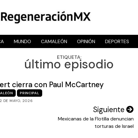
CA
MUNDO
CAMALEÓN
OPINIÓN
DEPORTES
RegeneraciónMX
Sitio de noticias libre e independiente
ETIQUETA:
último episodio
ert cierra con Paul McCartney
ALEÓN
PRINCIPAL
2 DE MAYO, 2026
Siguiente
Mexicanas de la Flotilla denuncian
torturas de Israel