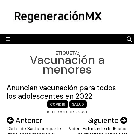
Skip
MÉXICO
to
content
POLÍTICA
MUNDO
☰
RegeneraciónMX
Sitio de noticias libre e independiente
CAMALEÓN
ETIQUETA:
Vacunación a
OPINIÓN
menores
DEPORTES
ENGLISH SECTION
Anuncian vacunación para todos
los adolescentes en 2022
VIDEOS
COVID19
SALUD
16 DE OCTUBRE, 2021
Navegación
Anterior
Siguiente
Cártel de Santa comparte
Video: Estudiante de 16 años
de