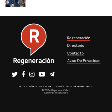
Regeneración
Directorio
Contacto
Aviso De Privacidad
POLÍTICA
MÉXICO
AMLO
MUNDO
CAMALEÓN
ARTE Y CULTURA MX
VIDEOS
© 2024 RegeneraciónMx
Derechos reservados