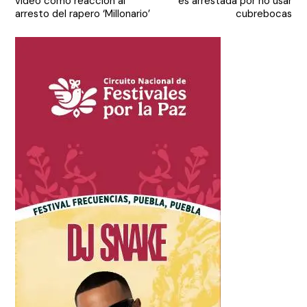
video como reacción al
es arrestada por no usar
entradas
arresto del rapero ‘Millonario’
cubrebocas