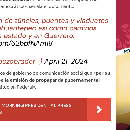
democrática», señala el documento.
 de túneles, puentes y viaductos
Tehuantepec así como caminos
e estado y en Guerrero.
.com/62bpfNAm18
pezobrador_)
April 21, 2024
ctos de gobierno de comunicación social que
«por su
 se la emisión de propaganda gubernamental
titución Federal».
 MORNING PRESIDENTIAL PRESS
6