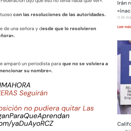
la Federación dijo que eso no tenía nada que ver».
Irán 
«inac
etuoso
con las resoluciones de las autoridades.
11 de m
Leer más
e de una señora y d
esde que lo resolvieron
ñora».
e amparó un periodista para
que no se volviera a
 mencionar su nombre».
IMAHORA
RAS Seguirán
sición no pudiera quitar Las
ganParaQueAprendan
.com/yaDuAyoRCZ
Calif