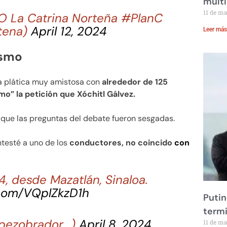
multi
11 de m
 La Catrina Norteña #PlanC
tena)
April 12, 2024
Leer más
ismo
a plática muy amistosa con
alrededor de 125
mo” la petición que Xóchitl Gálvez.
 que las preguntas del debate fueron sesgadas.
testé a uno de los
conductores, no coincido
con
24, desde Mazatlán, Sinaloa.
.com/VQplZkzD1h
Putin
term
opezobrador_)
April 8, 2024
11 de m