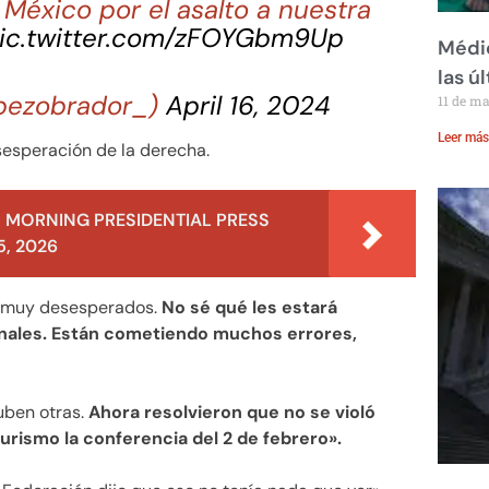
 México por el asalto a nuestra
ic.twitter.com/zFOYGbm9Up
Médic
las ú
pezobrador_)
April 16, 2024
11 de m
Leer más
sesperación de la derecha.
 MORNING PRESIDENTIAL PRESS
, 2026
n muy desesperados.
No sé qué les estará
nales. Están cometiendo muchos errores,
uben otras.
Ahora resolvieron que no se violó
rismo la conferencia del 2 de febrero».