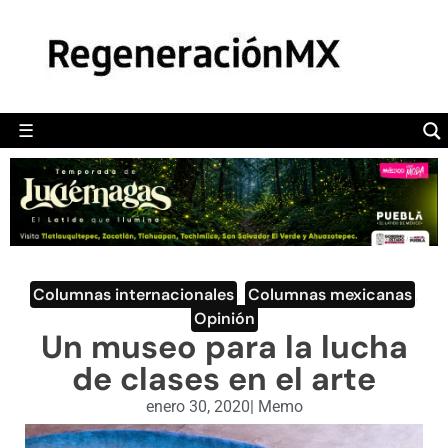
MÉXICO
POLÍTICA
MUNDO
☰
RegeneraciónMX
Sitio de noticias libre e independiente
CAMALEÓN
OPINIÓN
DEPORTES
ENGLISH SECTION
Columnas internacionales
,
Columnas mexicanas
,
Opinión
VIDEOS
Un museo para la lucha
de clases en el arte
enero 30, 2020
|
Memo