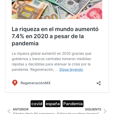
covid
,
españa
,
Pandemia
ANTERIOR
SIGUIENTE
Tiktoker Herly RG protagoniza campaña de Nike y la atacan por su físico
Fallece de un infarto “monero” Helguera