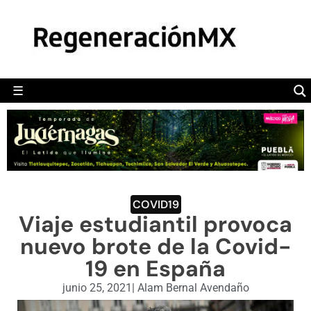
MÉXICO
POLÍTICA
MUNDO
☰
RegeneraciónMX
Sitio de noticias libre e independiente
CAMALEÓN
OPINIÓN
DEPORTES
ENGLISH SECTION
COVID19
Viaje estudiantil provoca
VIDEOS
nuevo brote de la Covid-
19 en España
junio 25, 2021
|
Alam Bernal Avendaño