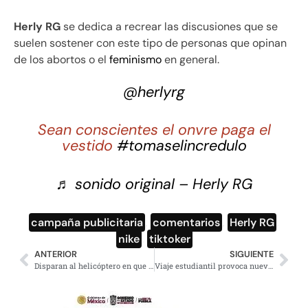
Herly
RG
se dedica a recrear las discusiones que se
suelen sostener con este tipo de personas que opinan
de los abortos o el
feminismo
en general.
@herlyrg
Sean conscientes el onvre paga el
vestido
#tomaselincredulo
♬ sonido original – Herly RG
campaña publicitaria
,
comentarios
,
Herly RG
,
nike
,
tiktoker
ANTERIOR
SIGUIENTE
Disparan al helicóptero en que viajaba presidente de Colombia
Viaje estudiantil provoca nuevo brote de la Covid-19 en España