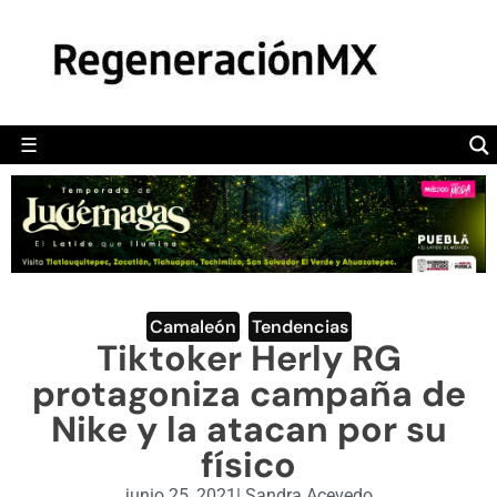
MÉXICO
POLÍTICA
MUNDO
☰
RegeneraciónMX
Sitio de noticias libre e independiente
CAMALEÓN
OPINIÓN
DEPORTES
ENGLISH SECTION
Camaleón
,
Tendencias
Tiktoker Herly RG
VIDEOS
protagoniza campaña de
Nike y la atacan por su
físico
junio 25, 2021
|
Sandra Acevedo