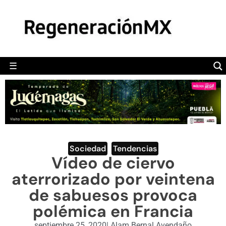
MÉXICO
POLÍTICA
MUNDO
☰
RegeneraciónMX
Sitio de noticias libre e independiente
CAMALEÓN
OPINIÓN
DEPORTES
ENGLISH SECTION
Sociedad
,
Tendencias
Vídeo de ciervo
VIDEOS
aterrorizado por veintena
de sabuesos provoca
polémica en Francia
septiembre 25, 2020
|
Alam Bernal Avendaño