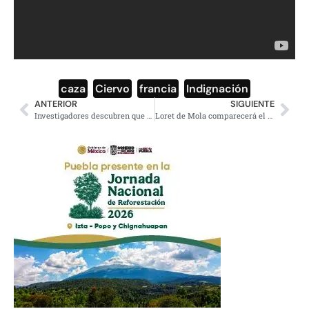
caza
,
Ciervo
,
francia
,
Indignación
ANTERIOR
SIGUIENTE
Investigadores descubren que cepa de Covid-19 si tiene mutaciones y es más contagiosa
Loret de Mola comparecerá el 1 de noviembre por montaje del caso Vallarta