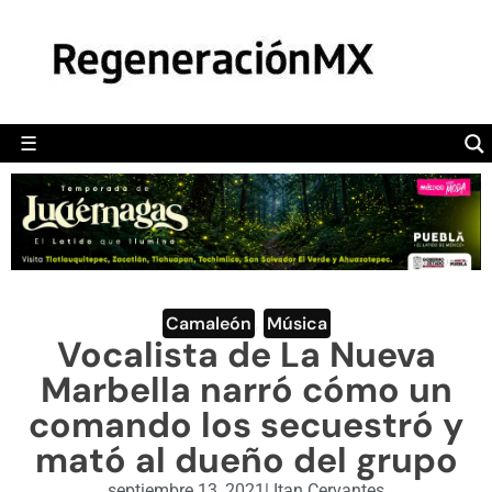
MÉXICO
POLÍTICA
MUNDO
☰
RegeneraciónMX
Sitio de noticias libre e independiente
CAMALEÓN
OPINIÓN
DEPORTES
ENGLISH SECTION
Camaleón
,
Música
Vocalista de La Nueva
VIDEOS
Marbella narró cómo un
comando los secuestró y
mató al dueño del grupo
septiembre 13, 2021
|
Itan Cervantes