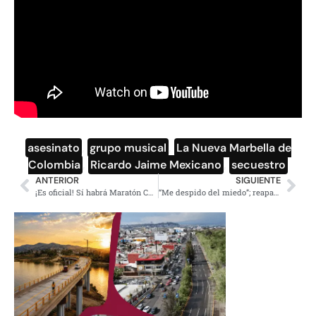
asesinato
,
grupo musical
,
La Nueva Marbella de
Colombia
,
Ricardo Jaime Mexicano
,
secuestro
ANTERIOR
SIGUIENTE
¡Es oficial! Sí habrá Maratón CDMX 2021 y esto es lo que debes saber
“Me despido del miedo”; reaparece La Gaviota en redes