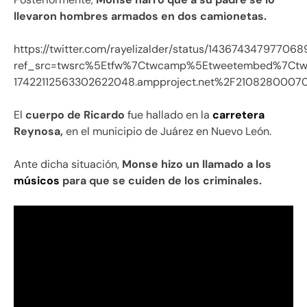
llevaron hombres armados en dos camionetas.
https://twitter.com/rayelizalder/status/14367434797706
ref_src=twsrc%5Etfw%7Ctwcamp%5Etweetembed%7Ct
17422112563302622048.ampproject.net%2F21082800070
El
cuerpo de Ricardo
fue hallado en la
carretera
Reynosa,
en el municipio de Juárez en Nuevo León.
Ante dicha situación,
Monse hizo un llamado a los
músicos
para que se cuiden de los criminales.