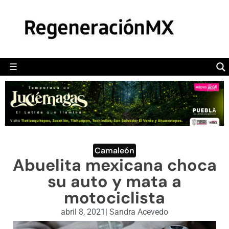
MÉXICO
POLÍTICA
MUNDO
☰
RegeneraciónMX
Sitio de noticias libre e independiente
CAMALEÓN
OPINIÓN
DEPORTES
ENGLISH SECTION
Camaleón
Abuelita mexicana choca
VIDEOS
su auto y mata a
motociclista
abril 8, 2021
|
Sandra Acevedo