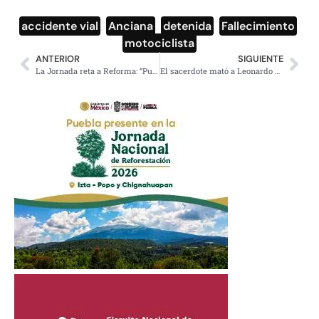
accidente vial
,
Anciana
,
detenida
,
Fallecimiento
,
motociclista
ANTERIOR
SIGUIENTE
La Jornada reta a Reforma: “Pues platíquenos de NXIVM”
El sacerdote mató a Leonardo Avendaño; le dan 27 años de cárcel