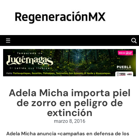
MÉXICO
POLÍTICA
MUNDO
☰
RegeneraciónMX
Sitio de noticias libre e independiente
CAMALEÓN
OPINIÓN
DEPORTES
ENGLISH SECTION
Adela Micha importa piel
VIDEOS
de zorro en peligro de
extinción
marzo 8, 2016
Adela Micha anuncia «campañas en defensa de los