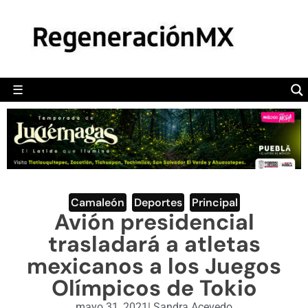
MÉXICO
POLÍTICA
MUNDO
☰
RegeneraciónMX
Sitio de noticias libre e independiente
CAMALEÓN
OPINIÓN
DEPORTES
ENGLISH SECTION
Camaleón
,
Deportes
,
Principal
Avión presidencial
VIDEOS
trasladará a atletas
mexicanos a los Juegos
Olímpicos de Tokio
mayo 31, 2021
|
Sandra Acevedo