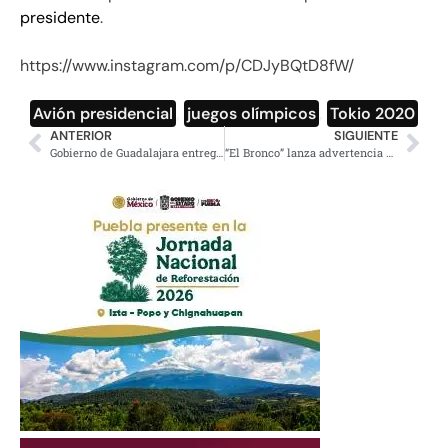
presidente
.
https://www.instagram.com/p/CDJyBQtD8fW/
Avión presidencial
,
juegos olímpicos
,
Tokio 2020
ANTERIOR
SIGUIENTE
Gobierno de Guadalajara entrega tinacos y calentadores a días de las elecciones
“El Bronco” lanza advertencia a funcionarios que cometan delitos electorales