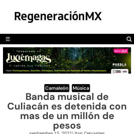
MÉXICO
POLÍTICA
MUNDO
☰
RegeneraciónMX
Sitio de noticias libre e independiente
CAMALEÓN
OPINIÓN
DEPORTES
ENGLISH SECTION
Camaleón
,
Música
Banda musical de
VIDEOS
Culiacán es detenida con
mas de un millón de
pesos
septiembre 15, 2021
|
Itan Cervantes