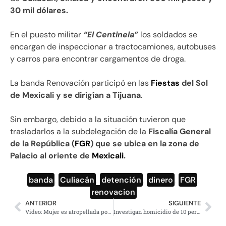
30 mil dólares.
En el puesto militar
“El Centinela”
los soldados se
encargan de inspeccionar a tractocamiones, autobuses
y carros para encontrar cargamentos de droga.
La banda Renovación participó en las
Fiestas
del Sol
de Mexicali y se dirigían a Tijuana
.
Sin embargo, debido a la situación tuvieron que
trasladarlos a la subdelegación de la
Fiscalía General
de la República (
FGR
) que se ubica en la zona de
Palacio al oriente de
Mexicali
.
banda
,
Culiacán
,
detención
,
dinero
,
FGR
,
renovacion
ANTERIOR
SIGUIENTE
Video: Mujer es atropellada por su amiga en Sonora
Investigan homicidio de 10 personas en Zacatecas