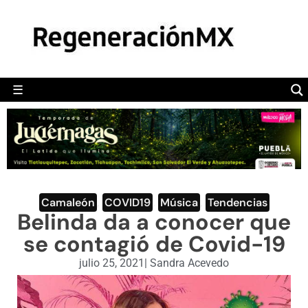
MÉXICO
POLÍTICA
MUNDO
☰
RegeneraciónMX
Sitio de noticias libre e independiente
CAMALEÓN
OPINIÓN
DEPORTES
ENGLISH SECTION
Camaleón
,
COVID19
,
Música
,
Tendencias
Belinda da a conocer que
VIDEOS
se contagió de Covid-19
julio 25, 2021
|
Sandra Acevedo