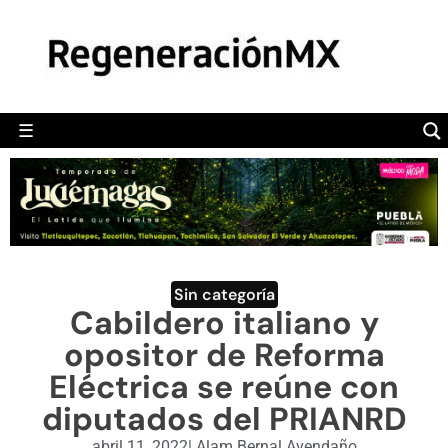
MÉXICO
POLÍTICA
MUNDO
☰
RegeneraciónMX
Sitio de noticias libre e independiente
CAMALEÓN
OPINIÓN
DEPORTES
ENGLISH SECTION
Sin categoría
Cabildero italiano y
VIDEOS
opositor de Reforma
Eléctrica se reúne con
diputados del PRIANRD
abril 11, 2022
|
Alam Bernal Avendaño