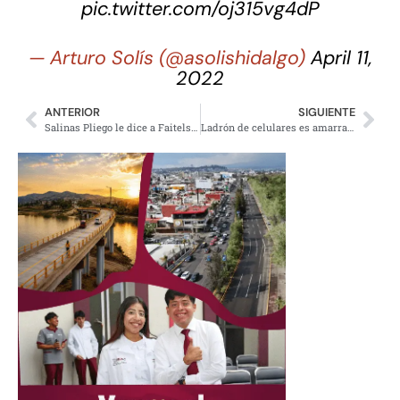
pic.twitter.com/oj315vg4dP
— Arturo Solís (@asolishidalgo)
April 11,
2022
ANTERIOR
SIGUIENTE
Salinas Pliego le dice a Faitelson mentiroso y amenaza con demandarlo
Ladrón de celulares es amarrado a un árbol en Morelia