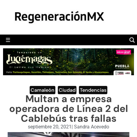
MÉXICO
POLÍTICA
MUNDO
☰
RegeneraciónMX
Sitio de noticias libre e independiente
CAMALEÓN
OPINIÓN
DEPORTES
ENGLISH SECTION
Camaleón
,
Ciudad
,
Tendencias
Multan a empresa
VIDEOS
operadora de Línea 2 del
Cablebús tras fallas
septiembre 20, 2021
|
Sandra Acevedo