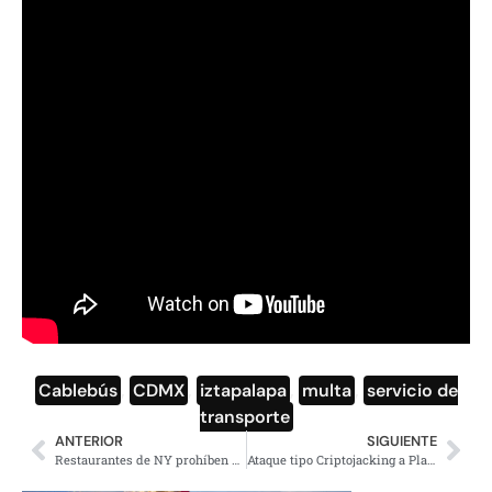
Cablebús
,
CDMX
,
iztapalapa
,
multa
,
servicio de
transporte
ANTERIOR
SIGUIENTE
Restaurantes de NY prohíben entrada a Bolsonaro por no vacunarse contra Covid
Ataque tipo Criptojacking a Plataforma Nacional de Transparencia