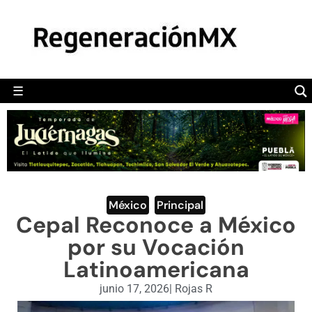
MÉXICO
POLÍTICA
MUNDO
☰
RegeneraciónMX
Sitio de noticias libre e independiente
CAMALEÓN
OPINIÓN
DEPORTES
ENGLISH SECTION
México
,
Principal
Cepal Reconoce a México
VIDEOS
por su Vocación
Latinoamericana
junio 17, 2026
|
Rojas R