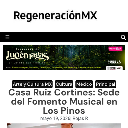
MÉXICO
POLÍTICA
MUNDO
☰
RegeneraciónMX
Sitio de noticias libre e independiente
CAMALEÓN
OPINIÓN
DEPORTES
ENGLISH SECTION
Arte y Cultura MX
,
Cultura
,
México
,
Principal
Casa Ruiz Cortines: Sede
VIDEOS
del Fomento Musical en
Los Pinos
mayo 19, 2026
|
Rojas R