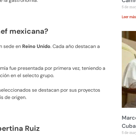
Cami
 la gastronomía.
5 de ma
Leer más
hef mexicana?
on sede en
Reino Unido
. Cada año destacan a
onomía fue presentada por primera vez, teniendo a
ión en el selecto grupo.
 seleccionados se destacan por sus proyectos
s de origen.
Marco
Cuba
bertina Ruiz
5 de ma