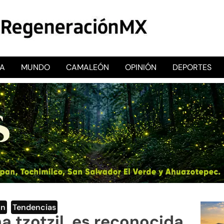
CA
MUNDO
CAMALEÓN
OPINIÓN
DEPORTES
RegeneraciónMX
Sitio de noticias libre e independiente
ón
,
Tendencias
a tzotzil, es reconocida