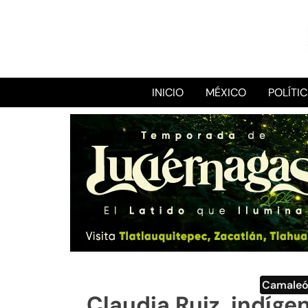
INICIO
MÉXICO
POLÍTI
Camale
Claudia Ruiz, indígen