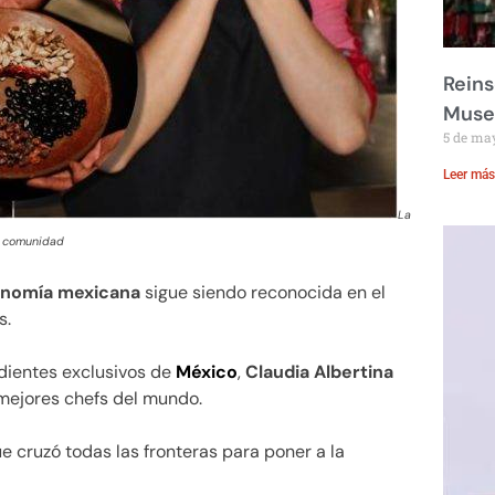
Reins
Muse
5 de ma
Leer más
La
su comunidad
onomía mexicana
sigue siendo reconocida en el
s.
edientes exclusivos de
México
,
Claudia Albertina
mejores chefs del mundo.
ue cruzó todas las fronteras para poner a la