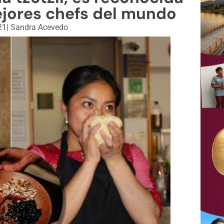
jores chefs del mundo
21
|
Sandra Acevedo