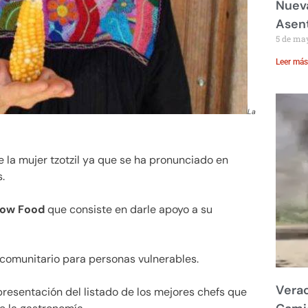
Nueva
Asent
5 de ma
Leer más
La
e la mujer tzotzil ya que se ha pronunciado en
.
low Food
que consiste en darle apoyo a su
comunitario para personas vulnerables.
Verac
presentación del listado de los mejores chefs que