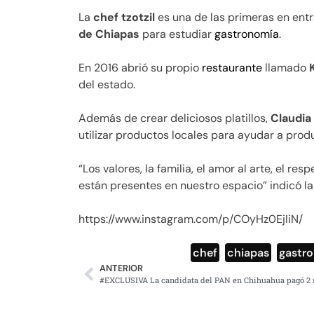
La
chef tzotzil
es una de las primeras en entr
de Chiapas
para estudiar
gastronomía
.
En 2016 abrió su propio
restaurante
llamado
del estado.
Además de crear deliciosos platillos,
Claudia 
utilizar productos locales para ayudar a pro
“Los valores, la familia, el amor al arte, el r
están presentes en nuestro espacio” indicó l
https://www.instagram.com/p/COyHz0EjIiN/
chef
,
chiapas
,
gastr
ANTERIOR