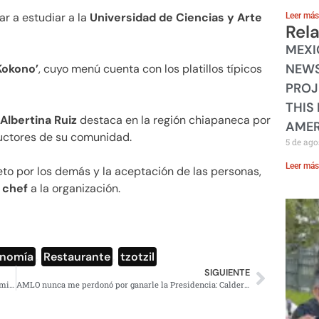
ar a estudiar a la
Universidad de Ciencias y Arte
Leer más
Rel
MEXI
NEWS
Kokono’
, cuyo menú cuenta con los platillos típicos
PROJ
THIS
Albertina Ruiz
destaca en la región chiapaneca por
AMER
ductores de su comunidad.
5 de ago
Leer más
espeto por los demás y la aceptación de las personas,
a
chef
a la organización.
onomía
,
Restaurante
,
tzotzil
SIGUIENTE
#EXCLUSIVA La candidata del PAN en Chihuahua pagó 2 millones a Krauze
AMLO nunca me perdonó por ganarle la Presidencia: Calderón