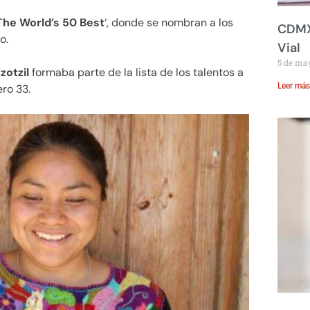
The World’s 50 Best
‘, donde se nombran a los
CDMX:
o.
Vial
5 de ma
zotzil
formaba parte de la lista de los talentos a
Leer más
ro 33.