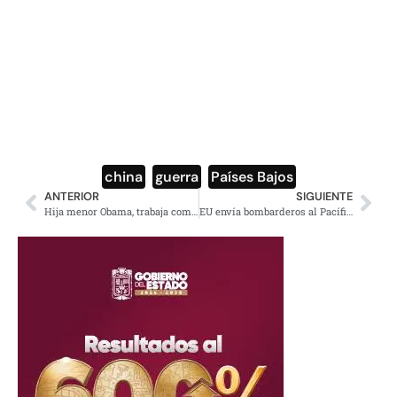
china
,
guerra
,
Países Bajos
ANTERIOR
SIGUIENTE
Hija menor Obama, trabaja como cajera en restaurante
EU envía bombarderos al Pacífico para amedrentar a China y Corea del Norte