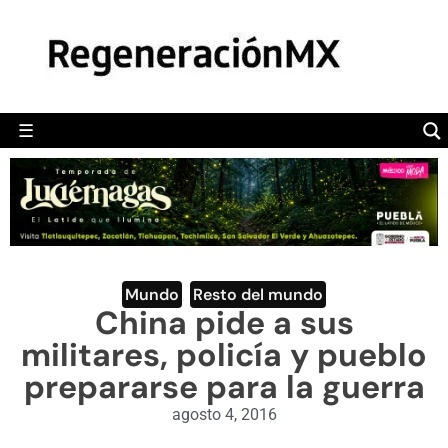
MÉXICO
POLÍTICA
MUNDO
☰
RegeneraciónMX
Sitio de noticias libre e independiente
CAMALEÓN
OPINIÓN
DEPORTES
ENGLISH SECTION
Mundo
,
Resto del mundo
China pide a sus
VIDEOS
militares, policía y pueblo
prepararse para la guerra
agosto 4, 2016